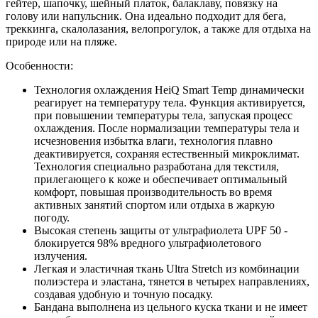
гейтер, шапочку, шейный платок, балаклаву, повязку на
голову или напульсник. Она идеально подходит для бега,
треккинга, скалолазания, велопрогулок, а также для отдыха на
природе или на пляже.
Особенности:
Технология охлаждения HeiQ Smart Temp динамически
реагирует на температуру тела. Функция активируется,
при повышении температуры тела, запуская процесс
охлаждения. После нормализации температуры тела и
исчезновения избытка влаги, технология плавно
деактивируется, сохраняя естественный микроклимат.
Технология специально разработана для текстиля,
прилегающего к коже и обеспечивает оптимальный
комфорт, повышая производительность во время
активных занятий спортом или отдыха в жаркую
погоду.
Высокая степень защиты от ультрафиолета UPF 50 -
блокируется 98% вредного ультрафиолетового
излучения.
Легкая и эластичная ткань Ultra Stretch из комбинации
полиэстера и эластана, тянется в четырех направлениях,
создавая удобную и точную посадку.
Бандана выполнена из цельного куска ткани и не имеет