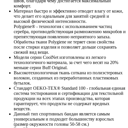
швов, благодаря чему достигается максимальный
комфорт.
Материал быстро и эффективно отводит влагу от кожи,
что делает его идеальным для занятий средней и
высокой физической интенсивности.
Polygiene® - технология с использованием частиц
серебра, противодействующая размножению микробов и
препятствующая появлению неприятного запаха.
Обработка ткани Polygiene не теряет свои свойства
после стирки изделия и позволяет дольше сохранять
свежий вид вещи.
Модели серии CoolNet изготовлены из легкого
технологичного материала, за счет чего весят на 20%
меньше серии Buff Original.
Высокотехнологичная ткань соткана из полиэстеровых
волокон, созданных из переработанных пластиковых
бутылок.
Стандарт OEKO-TEX® Standard 100 - глобальная единая
система тестирования и сертификации для текстильной
продукции на всех этапах производства, которая
гарантирует, что продукты не содержат вредных
веществ.
Данный тип спортивных бандан является самым
универсальным и подходит большинству взрослых
(размер окружности головы 50-58 см.)