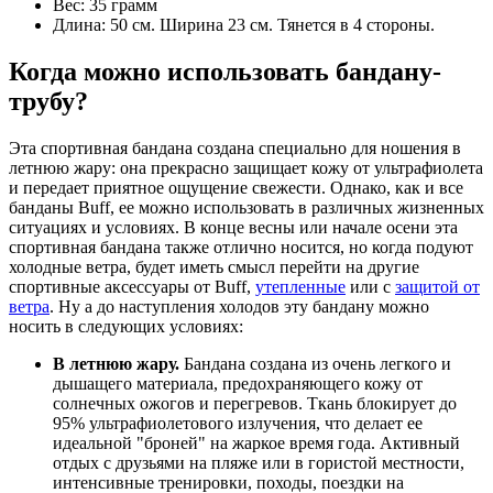
Вес: 35 грамм
Длина: 50 см. Ширина 23 см. Тянется в 4 стороны.
Когда можно использовать бандану-
трубу?
Эта спортивная бандана создана специально для ношения в
летнюю жару: она прекрасно защищает кожу от ультрафиолета
и передает приятное ощущение свежести. Однако, как и все
банданы Buff, ее можно использовать в различных жизненных
ситуациях и условиях. В конце весны или начале осени эта
спортивная бандана также отлично носится, но когда подуют
холодные ветра, будет иметь смысл перейти на другие
спортивные аксессуары от Buff,
утепленные
или с
защитой от
ветра
. Ну а до наступления холодов эту бандану можно
носить в следующих условиях:
В летнюю жару.
Бандана создана из очень легкого и
дышащего материала, предохраняющего кожу от
солнечных ожогов и перегревов. Ткань блокирует до
95% ультрафиолетового излучения, что делает ее
идеальной "броней" на жаркое время года. Активный
отдых с друзьями на пляже или в гористой местности,
интенсивные тренировки, походы, поездки на