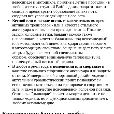
велосипеде и мотоцикле, приятные летние прогулки - в
любой из этих ситуаций Buff надежно защитит вас от
солнца и предотвратит образование запаха пота,
создавая все условия для идеального лета.
Весной или в начале осени
, исключительно во время
активных тренировок - или в качестве стильного
аксессуара в теплые или прохладные дни. Пока не
задули холодные ветра, бандану можно также
использовать в качестве балаклавы под велосипедный
или мотоциклетный шлем. Благодаря своим высоким
влагоотводящим свойствам, бандана не даст поту залить
лицо, а будучи сложенной специальным
образом, обеспечит минимальную теплозащиту на
промежуточный погодный период.
В любое время года в помещении или спортзале
в
качестве стильного спортивного аксессуара или защиты
от пота. Универсальный спортивный дизайн модели и
актуальный урбанистический принт позволяют ей
естественно смотреться и на тренировке в спортивном
зале, и даже в качестве повседневной головной повязки.
Отличные "дышащие" свойства модели делают ее не
только модным, но и функциональным дополнением к
любому активному дню.
Конструкция банданы-трубы