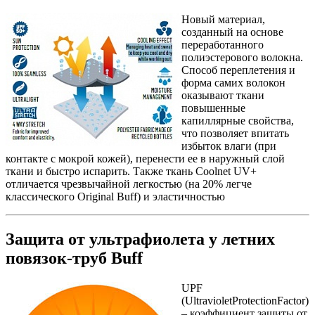
Новый материал,
созданный на основе
переработанного
полиэстерового волокна.
Способ переплетения и
форма самих волокон
оказывают ткани
повышенные
капиллярные свойства,
что позволяет впитать
избыток влаги (при
контакте с мокрой кожей), перенести ее в наружный слой
ткани и быстро испарить. Также ткань Coolnet UV+
отличается чрезвычайной легкостью (на 20% легче
классического Original Buff) и эластичностью
Защита от ультрафиолета у летних
повязок-труб Buff
UPF
(UltravioletProtectionFactor)
– коэффициент защиты от