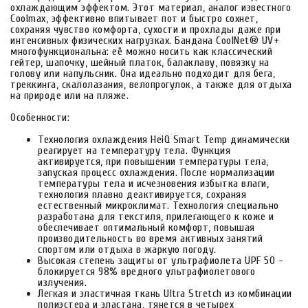
охлаждающим эффектом. Этот материал, аналог известного
Coolmax, эффективно впитывает пот и быстро сохнет,
сохраняя чувство комфорта, сухости и прохлады даже при
интенсивных физических нагрузках. Бандана CoolNet® UV+
многофункциональна: её можно носить как классический
гейтер, шапочку, шейный платок, балаклаву, повязку на
голову или напульсник. Она идеально подходит для бега,
треккинга, скалолазания, велопрогулок, а также для отдыха
на природе или на пляже.
Особенности:
Технология охлаждения HeiQ Smart Temp динамически
реагирует на температуру тела. Функция
активируется, при повышении температуры тела,
запуская процесс охлаждения. После нормализации
температуры тела и исчезновения избытка влаги,
технология плавно деактивируется, сохраняя
естественный микроклимат. Технология специально
разработана для текстиля, прилегающего к коже и
обеспечивает оптимальный комфорт, повышая
производительность во время активных занятий
спортом или отдыха в жаркую погоду.
Высокая степень защиты от ультрафиолета UPF 50 -
блокируется 98% вредного ультрафиолетового
излучения.
Легкая и эластичная ткань Ultra Stretch из комбинации
полиэстера и эластана, тянется в четырех