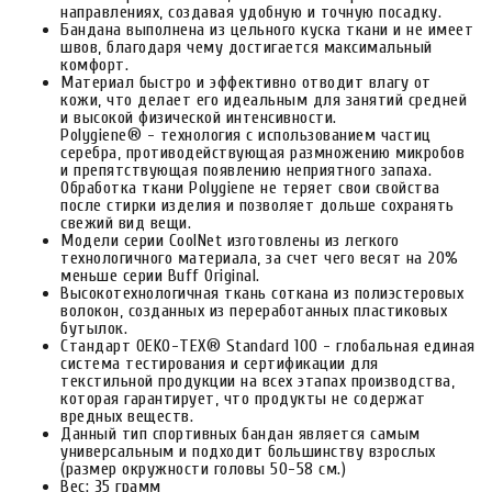
направлениях, создавая удобную и точную посадку.
Бандана выполнена из цельного куска ткани и не имеет
швов, благодаря чему достигается максимальный
комфорт.
Материал быстро и эффективно отводит влагу от
кожи, что делает его идеальным для занятий средней
и высокой физической интенсивности.
Polygiene® - технология с использованием частиц
серебра, противодействующая размножению микробов
и препятствующая появлению неприятного запаха.
Обработка ткани Polygiene не теряет свои свойства
после стирки изделия и позволяет дольше сохранять
свежий вид вещи.
Модели серии CoolNet изготовлены из легкого
технологичного материала, за счет чего весят на 20%
меньше серии Buff Original.
Высокотехнологичная ткань соткана из полиэстеровых
волокон, созданных из переработанных пластиковых
бутылок.
Стандарт OEKO-TEX® Standard 100 - глобальная единая
система тестирования и сертификации для
текстильной продукции на всех этапах производства,
которая гарантирует, что продукты не содержат
вредных веществ.
Данный тип спортивных бандан является самым
универсальным и подходит большинству взрослых
(размер окружности головы 50-58 см.)
Вес: 35 грамм