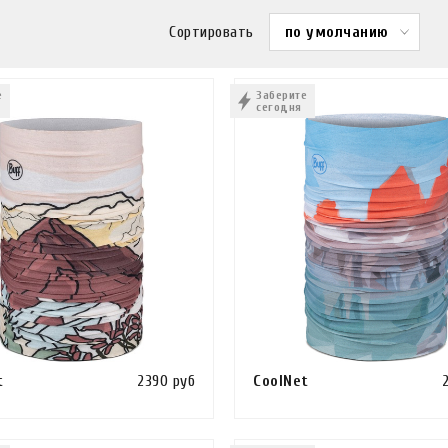
Сортировать
по умолчанию
е
Заберите
сегодня
t
2390 руб
CoolNet
Сравнить
ИНУ
КУПИТЬ В 1 КЛИК
В КОРЗИНУ
КУПИТЬ В 1 КЛИ