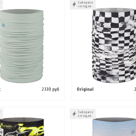
е
Заберите
сегодня
t
2330 руб
Original
Сравнить
ИНУ
КУПИТЬ В 1 КЛИК
В КОРЗИНУ
КУПИТЬ В 1 КЛИ
е
Заберите
сегодня