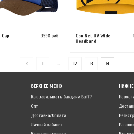
r Cap
3590 руб
CoolNet UV Wide
Headband
Сравнить
ИНУ
КУПИТЬ В 1 КЛИК
В КОРЗИНУ
КУПИТЬ В 1 КЛИ
1
…
12
13
14
ВЕРХНЕЕ МЕНЮ
НИЖНЕ
Как завязывать бандану Buff?
Новост
Опт
Достав
Доставка/Оплата
Регист
Личный кабинет
Разнов