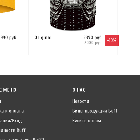
повязка
шапка
шапка-бини
шапка-бини вязаная
1990 руб
Original
2390 руб
шапка вязаная
-19%
2000 руб
шарф-труба
Сравнить
Сравнить
шляпа
К
В КОРЗИНУ
КУПИТЬ В 1 КЛИК
серия
5 Panels Cap
Е МЕНЮ
О НАС
Balaclava Thermonet
и
Новости
Booney Hat
ка и оплата
Виды продукции Buff
CoolNet
рация/Вход
Купить оптом
CoolNet UV Wide Headband
идности Buff
Hat Crossknit