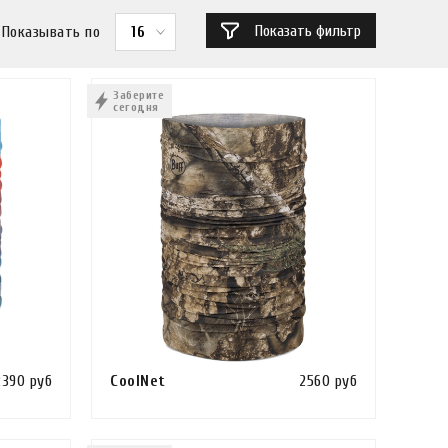
Показать фильтр
Показывать по
16
ФИЛЬТР
Закрыть
Заберите
сегодня
Цена ₽
от
до
сезон
всесезонные
лето
весна-осень
2390 руб
CoolNet
2560 руб
зима
Сравнить
Сравнить
осень-зима
К
В КОРЗИНУ
КУПИТЬ В 1 КЛИК