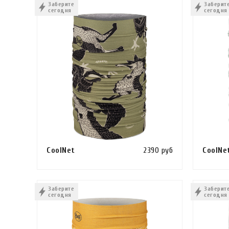
Заберите
Заберит
сегодня
сегодня
CoolNet
2390 руб
CoolNe
Сравнить
В КОРЗИНУ
КУПИТЬ В 1 КЛИК
В КОРЗ
Заберите
Заберит
сегодня
сегодня