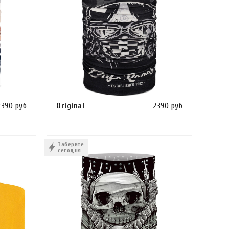
Polyester
Primaloft
Primaloft/Polyester
Thermonet
Windstopper
Нейлон
Полиэстер
2390 руб
Original
2390 руб
Трикотаж
Сравнить
Сравнить
Хлопок
К
В КОРЗИНУ
КУПИТЬ В 1 КЛИК
Заберите
Шерсть
сегодня
конструкция
балаклава
бандана-труба
кепка