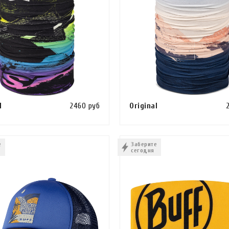
l
2460 руб
Original
Сравнить
ИНУ
КУПИТЬ В 1 КЛИК
В КОРЗИНУ
КУПИТЬ В 1 КЛИ
е
Заберите
сегодня