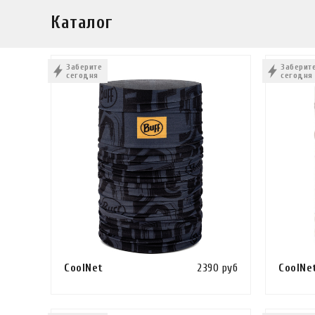
Каталог
Заберите
Заберит
сегодня
сегодня
CoolNet
2390 руб
CoolNe
Сравнить
В КОРЗИНУ
КУПИТЬ В 1 КЛИК
В КОРЗ