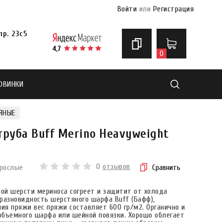
Войти
или
Регистрация
р. 23с5
0
ОВИНКИ
Найти
ЯНЫЕ
руба Buff Merino Heavyweight
0
отзывов
зрослые
Сравнить
ой шерсти мериноса согреет и защитит от холода
 разновидность шерстяного шарфа Buff (Бафф),
я пряжи вес пряжи составляет 600 гр/м2. Органично и
 объемного шарфа или шейной повязки. Хорошо облегает