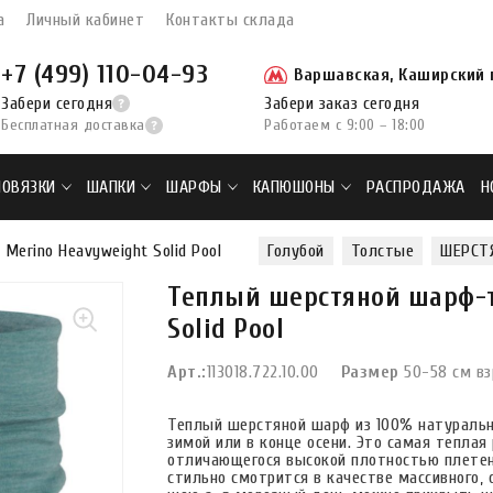
а
Личный кабинет
Контакты склада
+7 (499) 110-04-93
Варшавская, Каширский п
Забери сегодня
Забери заказ сегодня
Бесплатная доставка
Работаем с 9:00 – 18:00
ПОВЯЗКИ
ШАПКИ
ШАРФЫ
КАПЮШОНЫ
РАСПРОДАЖА
Н
erino Heavyweight Solid Pool
Голубой
Толстые
ШЕРСТ
Теплый шерстяной шарф-т
Solid Pool
Арт.:
113018.722.10.00
Размер
50-58 см в
Теплый шерстяной шарф из 100% натуральн
зимой или в конце осени. Это самая теплая
отличающегося высокой плотностью плетени
стильно смотрится в качестве массивного,