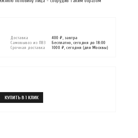
ижнюю половину лица - соорудив таким образом
Доставка
400 ₽,
завтра
Самовывоз из ПВЗ
Бесплатно,
сегодня до 18:00
Срочная доставка
1000 ₽,
сегодня
(для Москвы)
КУПИТЬ В 1 КЛИК