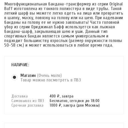
Многофункциональная бандана-трансформер из серии Original
Buff изготовлена из тонкого полиэстера в виде трубы. Такой
легкий шарф вы можете легко одеть на лицо или превратить
в шапку, маску, повязку на голову или на шею. При надевании
банданы на голову ее не нужно завязывать! Часто головной
убор из серии Ориджинал Бафф используется как лыжная
бандана-шарф, закрывающая шею и уши. Данный тип
спортивных бандан является самым универсальным и
подходит большинству взрослых (размер окружности головы
50-58 см.) и может использоваться в любое время года.
НАЛИЧИЕ:
Магазин
(Очень мало)
Товар можно посмотреть в ПВЗ
Доставка
400 ₽,
завтра
Самовывоз из ПВЗ
Бесплатно,
сегодня до 18:00
Срочная доставка
1000 ₽,
завтра
(для Москвы)