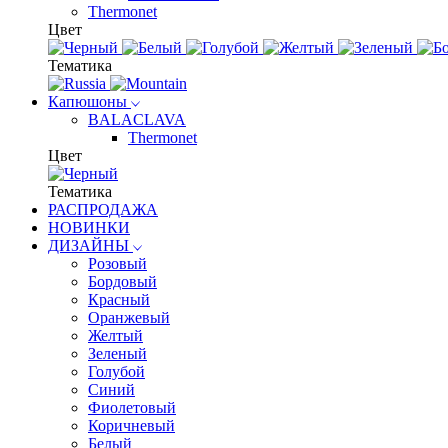
Thermonet
Цвет
Тематика
Капюшоны
BALACLAVA
Thermonet
Цвет
Тематика
РАСПРОДАЖА
НОВИНКИ
ДИЗАЙНЫ
Розовый
Бордовый
Красный
Оранжевый
Желтый
Зеленый
Голубой
Синий
Фиолетовый
Коричневый
Белый