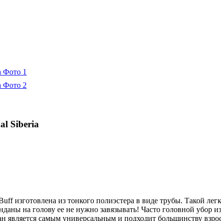
l Siberia
uff изготовлена из тонкого полиэстера в виде трубы. Такой лег
анданы на голову ее не нужно завязывать! Часто головной убор 
 является самым универсальным и подходит большинству взросл