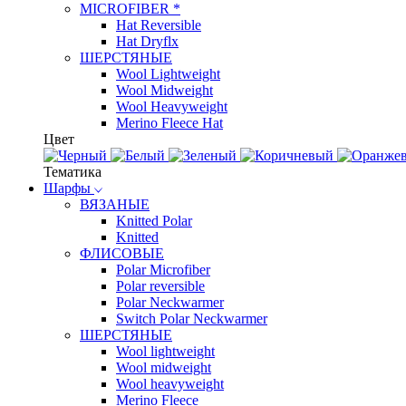
MICROFIBER *
Hat Reversible
Hat Dryflx
ШЕРСТЯНЫЕ
Wool Lightweight
Wool Midweight
Wool Heavyweight
Merino Fleece Hat
Цвет
Тематика
Шарфы
ВЯЗАНЫЕ
Knitted Polar
Knitted
ФЛИСОВЫЕ
Polar Microfiber
Polar reversible
Polar Neckwarmer
Switch Polar Neckwarmer
ШЕРСТЯНЫЕ
Wool lightweight
Wool midweight
Wool heavyweight
Merino Fleece