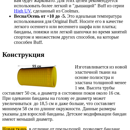
вам будет жарковато. Для этих целей рекомендуется
использовать более легкий и "дышащий" Buff из серии
High UV
, сделанный из Coolmax.
Весна/Осень от +10 до -5.
Это идеальная температура
использования для Original Buff. Носите его в качестве
легкого осеннего или весеннего шарфа или платка;
банданы, повязки или легкой шапочки во время занятий
спортом и множеством других способов, на которые
способен Buff.
Конструкция
Изготавливается из новой
эластичной ткани на
основе полиэстра и
эластана толщиной менее
1 мм. Высота трубы
составляет 50 см, а диаметр в состоянии покоя около 16 см.
При одевании банданы на голову ее диаметр может
увеличиваться до 18,5 см и даже больше, что составляет
минимум 58 см по длинне окружности. Данные размеры
указаны для взрослой банданы. Детские модификации бандан
имеют меньший диаметр.
Новая ткань
, в отличие от предыдущей, позволяет бандане