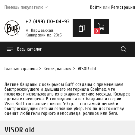
Помощь покупателю
Войти
или
Регистрация
+7 (499) 110-04-93
м. Варшавская,
0
Каширский пр. 23с5
Весь каталог
Найти
Главная страница
Кепки, панамы
VISOR old
Летние банданы с козырьком Buff созданы с применением
быстросохнущего и дышащего материала Coolmax, что
позволяет использовать их в жаркие летние месяцы. Козырек
сделан из неопрена. В совокупности вес банданы из серии
Visor Buff составляет около 50 гр. - это самый легкий и
быстросохнущий летний головной убор. Его по достоинству
оценят любители горного велосипеда, роликов или бега.
VISOR old