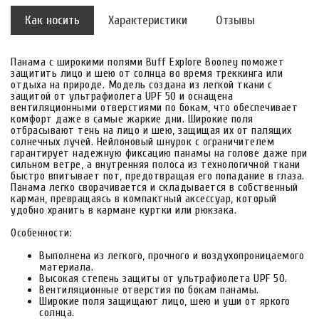
Как носить
Характеристики
Отзывы
Панама с широкими полями Buff Explore Booney поможет
защитить лицо и шею от солнца во время треккинга или
отдыха на природе. Модель создана из легкой ткани с
защитой от ультрафиолета UPF 50 и оснащена
вентиляционными отверстиями по бокам, что обеспечивает
комфорт даже в самые жаркие дни. Широкие поля
отбрасывают тень на лицо и шею, защищая их от палящих
солнечных лучей. Нейлоновый шнурок с ограничителем
гарантирует надежную фиксацию панамы на голове даже при
сильном ветре, а внутренняя полоса из технологичной ткани
быстро впитывает пот, предотвращая его попадание в глаза.
Панама легко сворачивается и складывается в собственный
карман, превращаясь в компактный аксессуар, который
удобно хранить в кармане куртки или рюкзака.
Особенности:
Выполнена из легкого, прочного и воздухопроницаемого
материала.
Высокая степень защиты от ультрафиолета UPF 50.
Вентиляционные отверстия по бокам панамы.
Широкие поля защищают лицо, шею и уши от яркого
солнца.