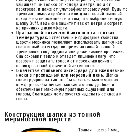
защищает не только от холода и ветра, но и от
перегрева, и даже от ультрафиолетовых лучей. Будь то
треккинг, зимняя пробежка или длительный лыжный
поход - вы не пожалеете о том, что выбрали теплую
шапку Buff, ведь она защитит вас от ветра и согреет,
не причиняя дискомфорта.
При высокой физической активности в низких
температурах.
Естественные природные свойства
шерсти мериноса позволяют использовать шапку как
спортивный аксессуар во время активной лыжной
тренировки, сноубординга или даже зимней пробежки.
Она сохранит тепло и отведет лишнюю влагу, что
позволит защитить голову от переохлаждения в
период высокой физической активности.
В качестве стильного аксессуара для ежедневной
носки в прохладный или морозный день.
Шапка
сконструирована так, чтобы носиться максимально
комфортно. Она легкая, мягкая и очень удобная и
обеспечивает максимум приятных ощущений для
головы, благодаря чему хочется надевать ее снова и
снова.
Конструкция шапки из тонкой
мериносовой шерсти
Тонкая - всего 1 мм.,