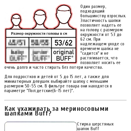
Один размер,
подходяший
большинству взрослых.
Эластичность шапки
позволяет надеть ее
на голову с размером
окружности от 53 до
62 см. При
надлежащем уходе со
временем шапка не
"садится" и не
растягивается, что
позволяет носить ее
очень долго и часто стирать без потери качества.
Для подростков и детей от 5 до 15 лет, а также для
миниатюрных девушек выбирайте шапку с меньшим
размером 50-55 см. В фильтре товара они находятся в
параметре "Пол:детские(6-15 лет)".
Как ухаживать за мериносовыми
шапками Buff?
Стирка шерстяных
шапок Buff