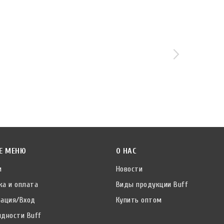
Е МЕНЮ
О НАС
и
Новости
ка и оплата
Виды продукции Buff
рация/Вход
Купить оптом
идности Buff