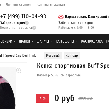
а
Личный кабинет
Контакты склада
+7 (499) 110-04-93
Варшавская, Каширский п
Забери сегодня
Забери заказ сегодня
Бесплатная доставка
Работаем с 9:00 – 18:00
ПОВЯЗКИ
ШАПКИ
ШАРФЫ
КАПЮШОНЫ
РАСПРОДАЖА
Н
ff Speed Cap Deri Pink
Розовый
Run Cap
Кепка спортивная Buff Spe
Размер
53-61 см взрослые
0 руб
3880 руб
41%