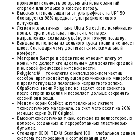
производительность во время активных занятий
спортом или отдыха в жаркую погоду.
Высокая степень защиты от ультрафиолета UPF 50 -
блокируется 98% вредного ультрафиолетового
излучения.
Легкая и эластичная ткань Ultra Stretch из комбинации
полиэстера и эластана, тянется в четырех
направлениях, создавая удобную и точную посадку.
Бандана выполнена из цельного куска ткани и не имеет
швов, благодаря чему достигается максимальный
комфорт.
Материал быстро и эффективно отводит влагу от
кожи, что делает его идеальным для занятий средней
и высокой физической интенсивности.
Polygiene® - технология с использованием частиц
серебра, противодействующая размножению микробов
и препятствующая появлению неприятного запаха.
Обработка ткани Polygiene не теряет свои свойства
после стирки изделия и позволяет дольше сохранять
свежий вид вещи.
Модели серии CoolNet изготовлены из легкого
технологичного материала, за счет чего весят на 20%
меньше серии Buff Original.
Высокотехнологичная ткань соткана из полиэстеровых
волокон, созданных из переработанных пластиковых
бутылок.
Стандарт OEKO-TEX® Standard 100 - глобальная единая
система тестирования и сертификации для