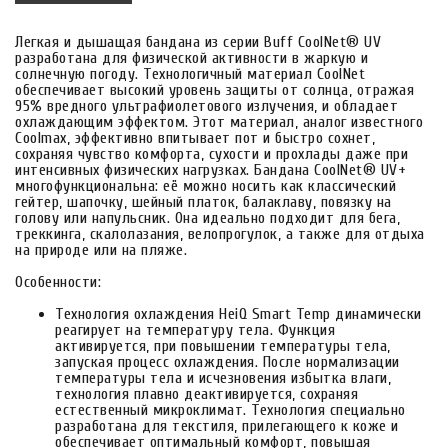
Легкая и дышащая бандана из серии Buff CoolNet® UV
разработана для физической активности в жаркую и
солнечную погоду. Технологичный материал CoolNet
обеспечивает высокий уровень защиты от солнца, отражая
95% вредного ультрафиолетового излучения, и обладает
охлаждающим эффектом. Этот материал, аналог известного
Coolmax, эффективно впитывает пот и быстро сохнет,
сохраняя чувство комфорта, сухости и прохлады даже при
интенсивных физических нагрузках. Бандана CoolNet® UV+
многофункциональна: её можно носить как классический
гейтер, шапочку, шейный платок, балаклаву, повязку на
голову или напульсник. Она идеально подходит для бега,
треккинга, скалолазания, велопрогулок, а также для отдыха
на природе или на пляже.
Особенности:
Технология охлаждения HeiQ Smart Temp динамически
реагирует на температуру тела. Функция
активируется, при повышении температуры тела,
запуская процесс охлаждения. После нормализации
температуры тела и исчезновения избытка влаги,
технология плавно деактивируется, сохраняя
естественный микроклимат. Технология специально
разработана для текстиля, прилегающего к коже и
обеспечивает оптимальный комфорт, повышая