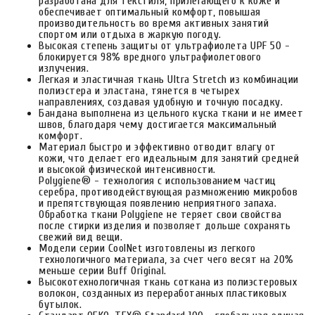
разработана для текстиля, прилегающего к коже и
обеспечивает оптимальный комфорт, повышая
производительность во время активных занятий
спортом или отдыха в жаркую погоду.
Высокая степень защиты от ультрафиолета UPF 50 -
блокируется 98% вредного ультрафиолетового
излучения.
Легкая и эластичная ткань Ultra Stretch из комбинации
полиэстера и эластана, тянется в четырех
направлениях, создавая удобную и точную посадку.
Бандана выполнена из цельного куска ткани и не имеет
швов, благодаря чему достигается максимальный
комфорт.
Материал быстро и эффективно отводит влагу от
кожи, что делает его идеальным для занятий средней
и высокой физической интенсивности.
Polygiene® - технология с использованием частиц
серебра, противодействующая размножению микробов
и препятствующая появлению неприятного запаха.
Обработка ткани Polygiene не теряет свои свойства
после стирки изделия и позволяет дольше сохранять
свежий вид вещи.
Модели серии CoolNet изготовлены из легкого
технологичного материала, за счет чего весят на 20%
меньше серии Buff Original.
Высокотехнологичная ткань соткана из полиэстеровых
волокон, созданных из переработанных пластиковых
бутылок.