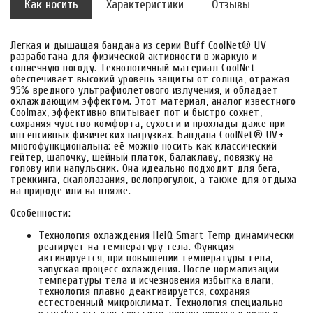
Как носить
Характеристики
Отзывы
Легкая и дышащая бандана из серии Buff CoolNet® UV
разработана для физической активности в жаркую и
солнечную погоду. Технологичный материал CoolNet
обеспечивает высокий уровень защиты от солнца, отражая
95% вредного ультрафиолетового излучения, и обладает
охлаждающим эффектом. Этот материал, аналог известного
Coolmax, эффективно впитывает пот и быстро сохнет,
сохраняя чувство комфорта, сухости и прохлады даже при
интенсивных физических нагрузках. Бандана CoolNet® UV+
многофункциональна: её можно носить как классический
гейтер, шапочку, шейный платок, балаклаву, повязку на
голову или напульсник. Она идеально подходит для бега,
треккинга, скалолазания, велопрогулок, а также для отдыха
на природе или на пляже.
Особенности:
Технология охлаждения HeiQ Smart Temp динамически
реагирует на температуру тела. Функция
активируется, при повышении температуры тела,
запуская процесс охлаждения. После нормализации
температуры тела и исчезновения избытка влаги,
технология плавно деактивируется, сохраняя
естественный микроклимат. Технология специально